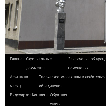
Главная
Официальные
Заключения об арен
Перейти
документы
помещения
к
Афиша на
Творческие коллективы и любительск
содержимому
месяц
объединения
Видеоархив
Контакты
Обратная
связь