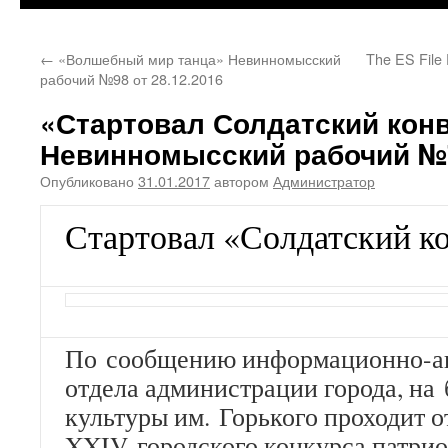
←
«Волшебный мир танца» Невинномысский
The ES File E
рабочий №98 от 28.12.2016
«Стартовал Солдатский кон
Невинномысский рабочий №7
Опубликовано
31.01.2017
автором
Администратор
Стартовал «Солдатский к
По сообщению информационно-а
отдела администрации города, на 
культуры им. Горького проходит 
XXIV городского конкурса патри