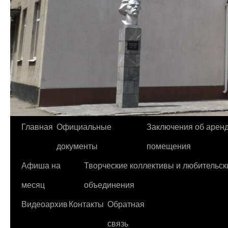
Главная
Официальные
Заключения об арен
Перейти
документы
помещения
к
Афиша на
Творческие коллективы и любительск
содержимому
месяц
объединения
Видеоархив
Контакты
Обратная
связь