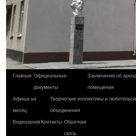
Главная
Официальные
Заключения об арен
Перейти
документы
помещения
к
Афиша на
Творческие коллективы и любительск
содержимому
месяц
объединения
Видеоархив
Контакты
Обратная
связь