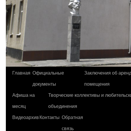
Главная
Официальные
Заключения об арен
Перейти
документы
помещения
к
Афиша на
Творческие коллективы и любительск
содержимому
месяц
объединения
Видеоархив
Контакты
Обратная
связь