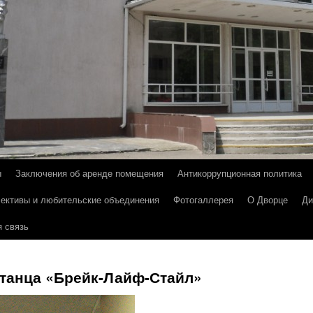
ы
Заключения об аренде помещения
Антикоррупционная политика
лективы и любительские объединения
Фотогаллерея
О Дворце
Ди
 связь
танца «Брейк-Лайф-Стайл»