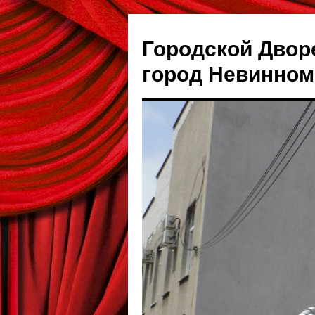
Городской Двор
город Невинно