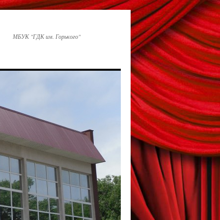
МБУК "ГДК им. Горького"