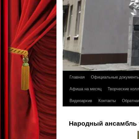
Главная
Официальные документ
Перейти
Афиша на месяц
Творческие кол
к
Видеоархив
Контакты
Обратная
содержимому
Народный ансамбль 