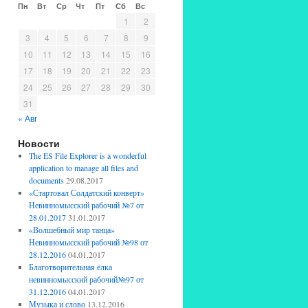
Пн
Вт
Ср
Чт
Пт
Сб
Вс
1
2
3
4
5
6
7
8
9
10
11
12
13
14
15
16
17
18
19
20
21
22
23
24
25
26
27
28
29
30
31
« Авг
Новости
The ES File Explorer is a wonderful
application to manage all files and
documents
29.08.2017
«Стартовал Солдатский конверт»
Невинномысский рабочий №7 от
28.01.2017
31.01.2017
«Волшебный мир танца»
Невинномысский рабочий №98 от
28.12.2016
04.01.2017
Благотворительная ёлка
невинномысский рабочий№97 от
31.12.2016
04.01.2017
Музыка и слово
13.12.2016