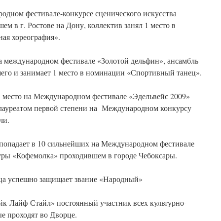
родном фестивале-конкурсе сценического искусства
м в г. Ростове на Дону, коллектив занял 1 место в
ая хореография».
 на международном фестивале «Золотой дельфин», ансамбль
шего и занимает 1 место в номинации «Спортивный танец».
 1 место на Международном фестивале «Эдельвейс 2009»
 лауреатом первой степени на Международном конкурсу
чи.
 попадает в 10 сильнейших на Международном фестивале
уры «Кофемолка» проходившем в городе Чебоксары.
анца успешно защищает звание «Народный»
к-Лайф-Стайл» постоянный участник всех культурно-
е проходят во Дворце.