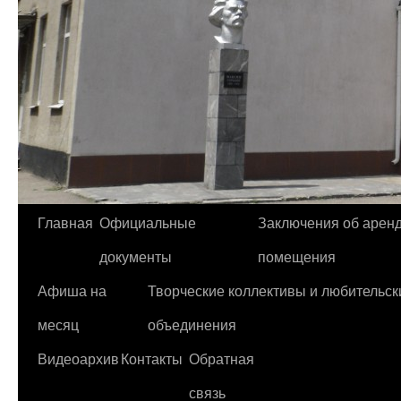
Главная
Официальные
Заключения об арен
Перейти
документы
помещения
к
Афиша на
Творческие коллективы и любительск
содержимому
месяц
объединения
Видеоархив
Контакты
Обратная
связь