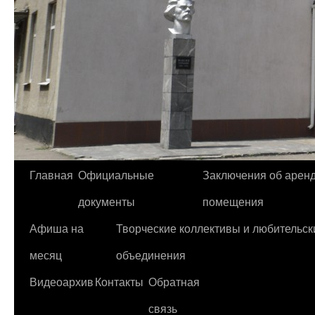
Главная
Официальные
Заключения об арен
Перейти
документы
помещения
к
Афиша на
Творческие коллективы и любительск
содержимому
месяц
объединения
Видеоархив
Контакты
Обратная
связь